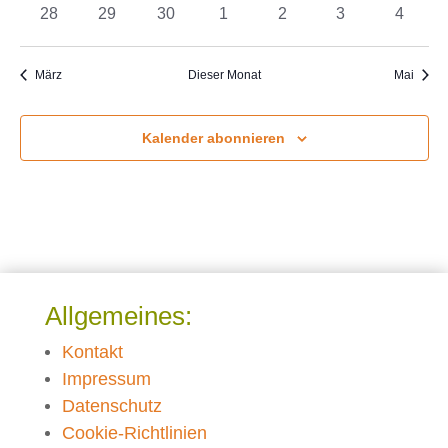
Veranstaltungen
Veranstaltungen
Veranstaltungen
Veranstaltungen
Veranstaltungen
Veranstaltung
Veranst
0
0
0
0
0
0
0
28
29
30
1
2
3
4
Veranstaltungen
Veranstaltungen
Veranstaltungen
Veranstaltungen
Veranstaltungen
Veranstaltunge
Veranst
März
Dieser Monat
Mai
Kalender abonnieren
Allgemeines:
Kontakt
Impressum
Datenschutz
Cookie-Richtlinien