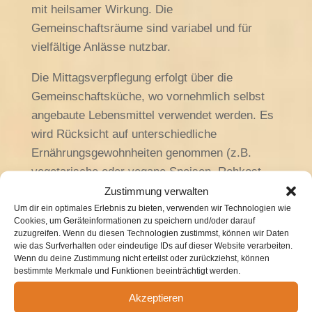
mit heilsamer Wirkung. Die
Gemeinschaftsräume sind variabel und für
vielfältige Anlässe nutzbar.
Die Mittagsverpflegung erfolgt über die
Gemeinschaftsküche, wo vornehmlich selbst
angebaute Lebensmittel verwendet werden. Es
wird Rücksicht auf unterschiedliche
Ernährungsgewohnheiten genommen (z.B.
vegetarische oder vegane Speisen, Rohkost,
Allergiker-Essen, Diätkost). Die anderen
Zustimmung verwalten
Mahlzeiten finden in den Gemeinschaftsräumen
Um dir ein optimales Erlebnis zu bieten, verwenden wir Technologien wie
Cookies, um Geräteinformationen zu speichern und/oder darauf
der Einzelhäuser statt. Bei Bedarf ist das
zuzugreifen. Wenn du diesen Technologien zustimmst, können wir Daten
Essen einzeln oder in kleineren Gruppen
wie das Surfverhalten oder eindeutige IDs auf dieser Website verarbeiten.
Wenn du deine Zustimmung nicht erteilst oder zurückziehst, können
möglich.
bestimmte Merkmale und Funktionen beeinträchtigt werden.
Akzeptieren