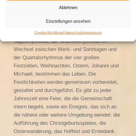
Leben
Ablehnen
Das Gemeinschaftsleben ist vom
Einstellungen ansehen
jahreszeitlichen Wandel geprägt. Drei
ineinandergreifende Rhythmen, der
Cookie-Richtlinie
Datenschutz
Impressum
Tagesrhythmus, der Wochenrhythmus im
Wechsel zwischen Werk- und Sonntagen und
der Quartalsrhythmus der vier großen
Festzeiten, Weihnachten, Ostern, Johanni und
Michaeli, bestimmen das Leben. Die
Festlichkeiten werden gemeinsam vorbereitet,
gestaltet und durchgeführt. Es gibt zu jeder
Jahreszeit eine Feier, die die Gemeinschaft
intern begeht, sowie ein Ereignis, das sich an
die nähere oder weitere Umgebung wendet: die
Aufführung des Christgeburtsspieles, die
Osterwanderung, das Hoffest und Erntedank.