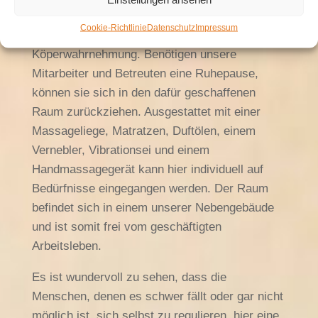
Unsere Therapiearbeit wird ergänzt durch ein
Cookie-Richtlinie
Datenschutz
Impressum
Angebot zur Entspannung und
Köperwahrnehmung. Benötigen unsere
Mitarbeiter und Betreuten eine Ruhepause,
können sie sich in den dafür geschaffenen
Raum zurückziehen. Ausgestattet mit einer
Massageliege, Matratzen, Duftölen, einem
Vernebler, Vibrationsei und einem
Handmassagegerät kann hier individuell auf
Bedürfnisse eingegangen werden. Der Raum
befindet sich in einem unserer Nebengebäude
und ist somit frei vom geschäftigten
Arbeitsleben.
Es ist wundervoll zu sehen, dass die
Menschen, denen es schwer fällt oder gar nicht
möglich ist, sich selbst zu regulieren, hier eine