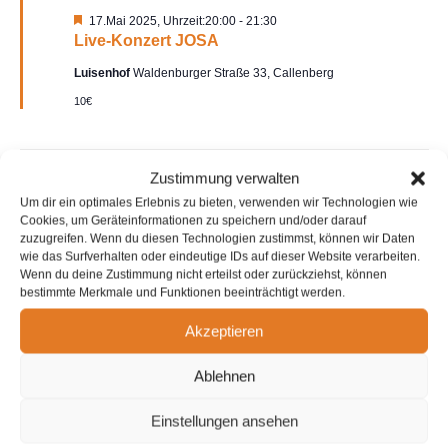
Hervorgehoben
17.Mai 2025, Uhrzeit:20:00
-
21:30
Live-Konzert JOSA
Luisenhof
Waldenburger Straße 33, Callenberg
10€
Zustimmung verwalten
Vorheriger Tag
Nächster Tag
Um dir ein optimales Erlebnis zu bieten, verwenden wir Technologien wie
Cookies, um Geräteinformationen zu speichern und/oder darauf
zuzugreifen. Wenn du diesen Technologien zustimmst, können wir Daten
Kalender abonnieren
wie das Surfverhalten oder eindeutige IDs auf dieser Website verarbeiten.
Wenn du deine Zustimmung nicht erteilst oder zurückziehst, können
bestimmte Merkmale und Funktionen beeinträchtigt werden.
Akzeptieren
Ablehnen
Allgemeines:
Einstellungen ansehen