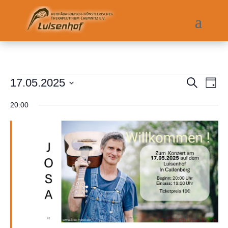
Veranstaltungen
Veranst
Ver
17.05.2025
Suche
Tag
Ans
Suche
für
Datum
Nav
und
20:00
17.Mai
wählen.
Ansicht
2025
Navigat