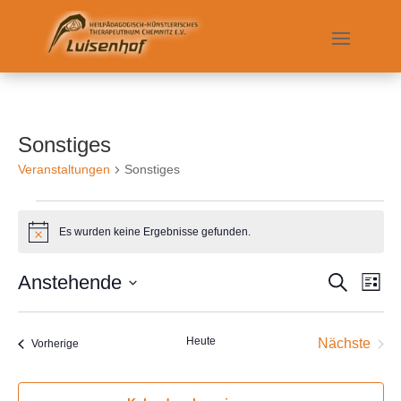
Sonstiges
Veranstaltungen
Sonstiges
Veranstaltungen
Es wurden keine Ergebnisse gefunden.
Hinweis
Verans
Ver
Anstehende
Suche
Liste
Ans
Suche
Datum
Nav
und
wählen.
Ansich
Heute
Nächste
Veranstaltungen
Vorherige
Naviga
Veransta