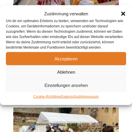
Zustimmung verwalten
Um dir ein optimales Erlebnis zu bieten, verwenden wir Technologien wie
Cookies, um Geräteinformationen zu speichern und/oder darauf
zuzugreifen. Wenn du diesen Technologien zustimmst, können wir Daten
Fasching-„GemeinschaftsEI
wie das Surfverhalten oder eindeutige IDs auf dieser Website verarbeiten.
Luisenhof“
Wenn du deine Zustimmung nicht erteilst oder zurückziehst, können
bestimmte Merkmale und Funktionen beeinträchtigt werden.
von
admin
|
Feb. 21, 2026
|
Landwirtschaft
Akzeptieren
Am 21.02.2026 wurde in Langenchursdorf
Fasching gefeiert – und der Luisenhof war mit
Ablehnen
dabei. Unter dem Motto „GemeinschaftsEI
Einstellungen ansehen
Luisenhof“ zogen wir verkleidet als Hühner, Hähne
und Eier durch die Straßen. Passend zum Thema
Cookie-Richtlinie
Datenschutz
Impressum
hatten wir auch etwas dabei: Eierlikör, den wir...