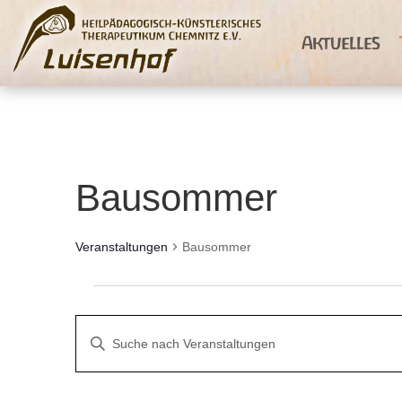
Aktuelles
Bausommer
Veranstaltungen
Bausommer
Veranstaltungen
Veranstaltungen
Bitte
Suche
Schlüsselwort
und
eingeben.
Ansichten,