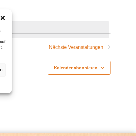
m
 auf
Nächste
Veranstaltungen
t,
Kalender abonnieren
en