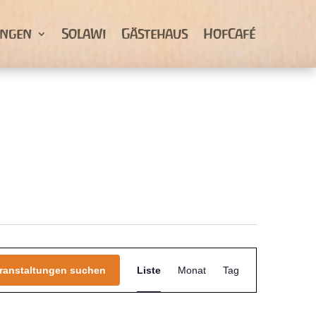
ungen
SolaWi
Gästehaus
HofCafé
Veranstaltung
Ansichten-
ranstaltungen suchen
Liste
Monat
Tag
Navigation