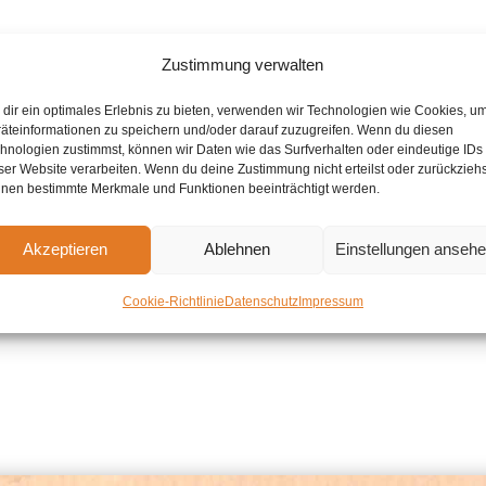
Zustimmung verwalten
Es wurden keine Ergebnisse gefunden.
dir ein optimales Erlebnis zu bieten, verwenden wir Technologien wie Cookies, u
Hinweis
äteinformationen zu speichern und/oder darauf zuzugreifen. Wenn du diesen
hnologien zustimmst, können wir Daten wie das Surfverhalten oder eindeutige IDs
ser Website verarbeiten. Wenn du deine Zustimmung nicht erteilst oder zurückziehs
nen bestimmte Merkmale und Funktionen beeinträchtigt werden.
Akzeptieren
Ablehnen
Einstellungen anseh
Cookie-Richtlinie
Datenschutz
Impressum