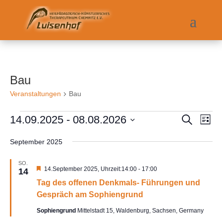
Bau
Veranstaltungen
Bau
Veranstaltungen
Veranst
Ver
14.09.2025
 - 
08.08.2026
Suche
Liste
Ans
Suche
Datum
Nav
und
September 2025
wählen.
Ansicht
Navigat
SO.
Hervorgehoben
14.September 2025, Uhrzeit:14:00
-
17:00
14
Tag des offenen Denkmals- Führungen und
Gespräch am Sophiengrund
Sophiengrund
Mittelstadt 15, Waldenburg, Sachsen, Germany