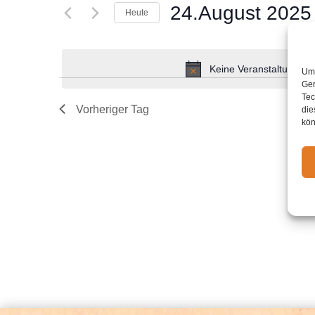
Suche
24.August 2025
Navigation
Heute
nach
Datum
Veranstaltungen
wählen.
Schlüsselwort.
Keine Veranstaltungen 
Um 
Ger
Tec
Vorheriger Tag
die
kön