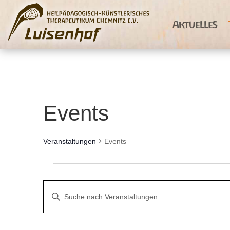
Aktuelles
Events
Veranstaltungen
Events
Veranstaltungen
für
Veranstaltungen
Bitte
24.August
Suche
Schlüsselwort
2025
und
eingeben.
Ansichten,