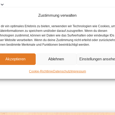
Zustimmung verwalten
für 24.August 2025 vorgesehen. Hier geht es zu den
nächsten bevors
dir ein optimales Erlebnis zu bieten, verwenden wir Technologien wie Cookies, u
Hinweis
äteinformationen zu speichern und/oder darauf zuzugreifen. Wenn du diesen
hnologien zustimmst, können wir Daten wie das Surfverhalten oder eindeutige IDs
ser Website verarbeiten. Wenn du deine Zustimmung nicht erteilst oder zurückziehs
nen bestimmte Merkmale und Funktionen beeinträchtigt werden.
Akzeptieren
Ablehnen
Einstellungen anseh
Cookie-Richtlinie
Datenschutz
Impressum