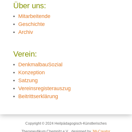
Über uns:
Mitarbeitende
Geschichte
Archiv
Verein:
DenkmalbauSozial
Konzeption
Satzung
Vereinsregisterauszug
Beitrittserklärung
Copyright © 2024 Heilpädagogisch-Künstlerisches
Therapeutikum Chemnitz e.V.
, designed by
JW-Creator