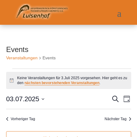
Events
Veranstaltungen
Events
Veranstaltungen
für
Keine Veranstaltungen für 3.Juli 2025 vorgesehen. Hier geht es zu
Hinweis
den
nächsten bevorstehenden Veranstaltungen
.
3.Juli
2025
Veranst
Ver
03.07.2025
Suche
Tag
Ans
Suche
Datum
Nav
und
wählen.
Ansicht
Vorheriger Tag
Nächster Tag
Navigat