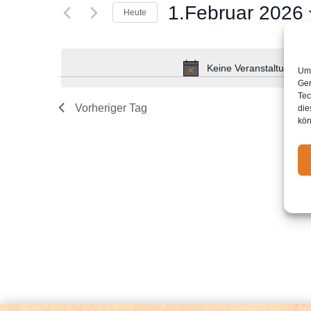
Suche
1.Februar 2026
Navigation
Heute
nach
Datum
Veranstaltungen
wählen.
Schlüsselwort.
Keine Veranstaltungen 
Um 
Ger
Tec
Vorheriger Tag
die
kön