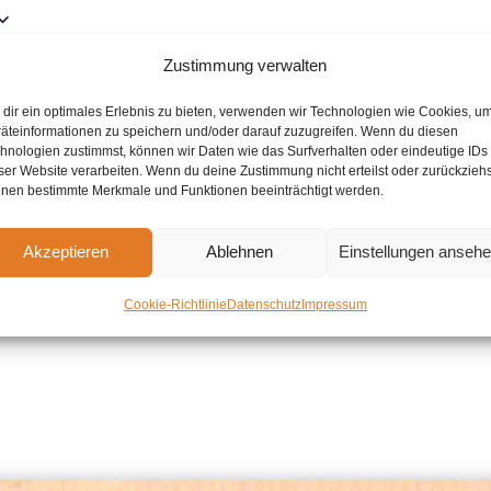
Zustimmung verwalten
für 1.Februar 2026 vorgesehen. Hier geht es zu den
nächsten bevors
dir ein optimales Erlebnis zu bieten, verwenden wir Technologien wie Cookies, u
Hinweis
äteinformationen zu speichern und/oder darauf zuzugreifen. Wenn du diesen
hnologien zustimmst, können wir Daten wie das Surfverhalten oder eindeutige IDs
ser Website verarbeiten. Wenn du deine Zustimmung nicht erteilst oder zurückziehs
nen bestimmte Merkmale und Funktionen beeinträchtigt werden.
Akzeptieren
Ablehnen
Einstellungen anseh
Cookie-Richtlinie
Datenschutz
Impressum